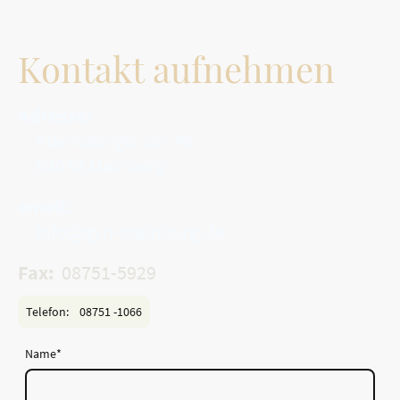
Kontakt aufnehmen
Adresse:
Abensberger Str. 46
84048 Mainburg
email:
info@gyn-mainburg.de
Fax:
08751-5929
Telefon: 08751 -1066
Name
*